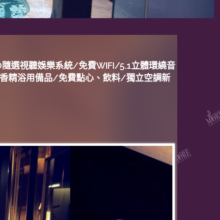
D隨選視聽娛樂系統/免費WIFI/5.1立體環繞音
級香精浴用備品/免費點心、飲料/獨立空調新