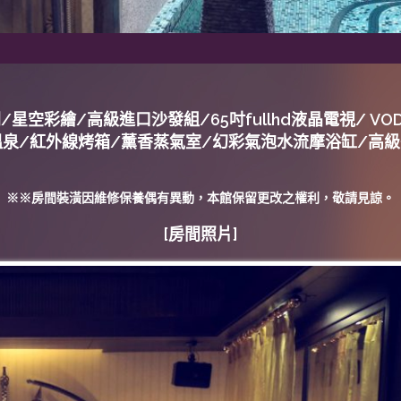
星空彩繪/高級進口沙發組/65吋fullhd液晶電視/ VO
子溫泉/紅外線烤箱/薰香蒸氣室/幻彩氣泡水流摩浴缸/高
※※房間裝潢因維修保養偶有異動，本館保留更改之權利，敬請見諒。
[房間照片]