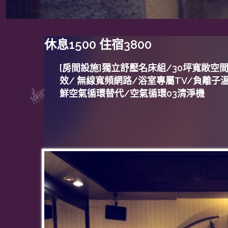
休息1500 住宿3800
[房間設施]
獨立舒壓名床組/30坪寬敞空間/
效/ 無線寬頻網路/浴室專屬TV/負離
鮮空氣循環替代/空氣循環03清淨機