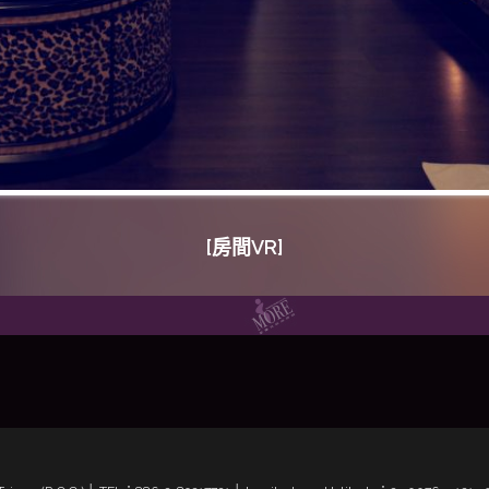
Swimming Pool Suite3
[房間VR]