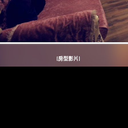
Champs Elysees Suite
[房型影片]