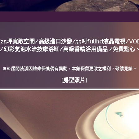
25坪寬敞空間/高級進口沙發/55吋fullhd液晶電視/
室/幻彩氣泡水流按摩浴缸/高級香精浴用備品 /免費點心
※※房間裝潢因維修保養偶有異動，本館保留更改之權利，敬請見諒。
[房型照片]