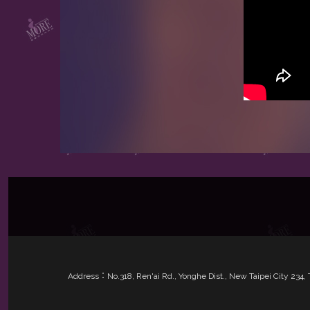
Address：No.318, Ren'ai Rd., Yonghe Dist., New Taipei City 23