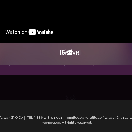
[房型VR]
4, Taiwan (R.O.C.) │ TEL：886-2-89217721 │ longitude and latitude：25.00765 , 12
Incorporated. All rights reserved.