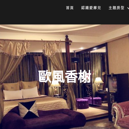
首頁
認識愛摩兒
主題房型
歐風香榭