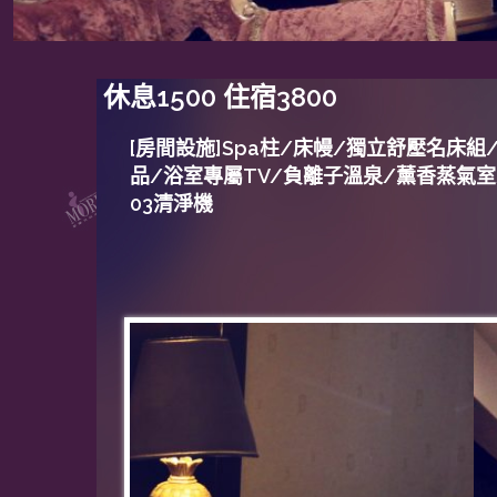
休息1500 住宿3800
[房間設施]
Spa柱/床幔/獨立舒壓名床組/
品/浴室專屬TV/負離子溫泉/薰香蒸氣
03清淨機