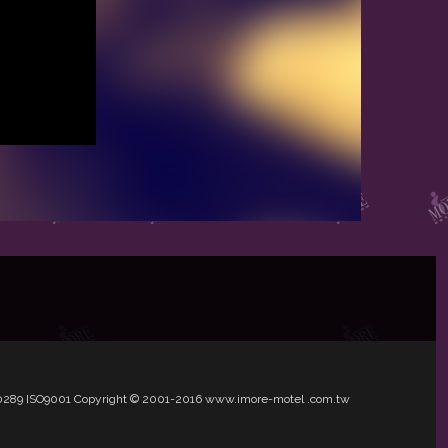
1.50289 ISO9001 Copyright © 2001-2016 www.imore-motel .com.tw